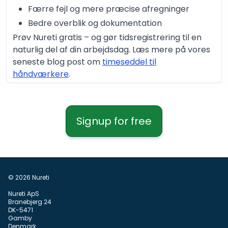
Færre fejl og mere præcise afregninger
Bedre overblik og dokumentation
Prøv Nureti gratis – og gør tidsregistrering til en
naturlig del af din arbejdsdag. Læs mere på vores
seneste blog post om
timeseddel til
håndværkere
.
Signup for free
© 2026 Nureti
Nureti ApS
Branebjerg 24
DK-5471
Gamby
Denmark