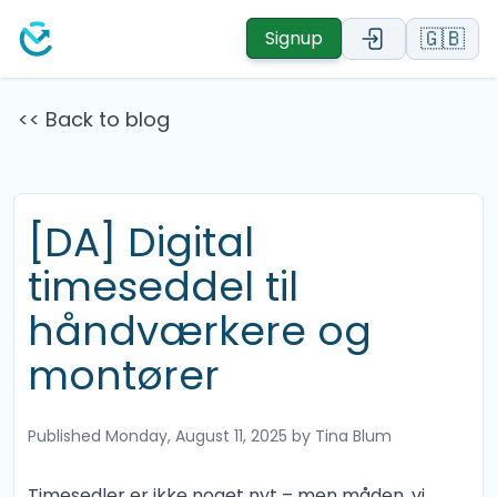
🇬🇧
Signup
<< Back to blog
[DA] Digital
timeseddel til
håndværkere og
montører
Published
Monday, August 11, 2025
by Tina Blum
Timesedler er ikke noget nyt – men måden, vi