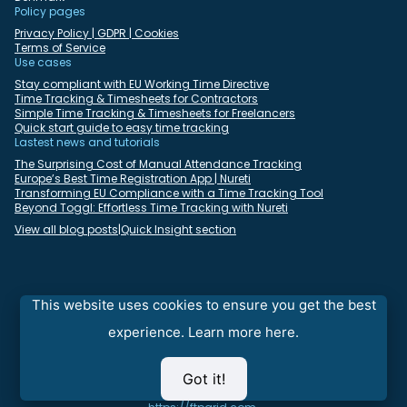
Policy pages
Privacy Policy | GDPR | Cookies
Terms of Service
Use cases
Stay compliant with EU Working Time Directive
Time Tracking & Timesheets for Contractors
Simple Time Tracking & Timesheets for Freelancers
Quick start guide to easy time tracking
Lastest news and tutorials
The Surprising Cost of Manual Attendance Tracking
Europe’s Best Time Registration App | Nureti
Transforming EU Compliance with a Time Tracking Tool
Beyond Toggl: Effortless Time Tracking with Nureti
View all blog posts
|
Quick Insight section
Select language:
English
Deutsch
Dansk
Español
Français
Italiano
This website uses cookies to ensure you get the best
Nederlands
Polski
Português
Română
experience.
Learn more here.
⇒
Looking for fast and reliable FTP cloud hosting with SFTP, FTPS,
Got it!
and SCP Access - visit our
Devanux
sister company ftpGrid at