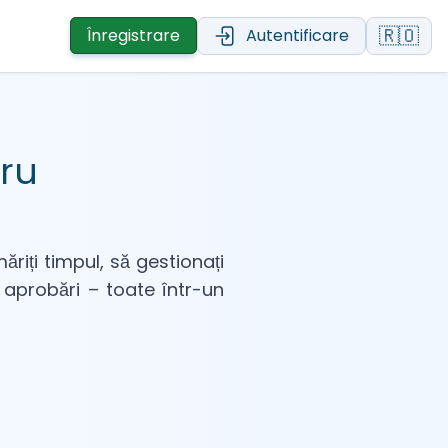
🇷🇴
Înregistrare
Autentificare
tru
riți timpul, să gestionați
, aprobări – toate într-un