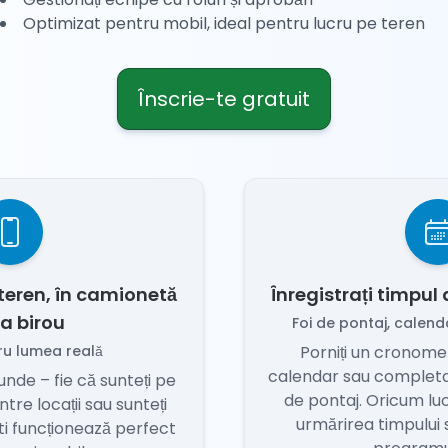
Optimizat pentru mobil, ideal pentru lucru pe teren
Înscrie-te gratuit
teren, în camionetă
Înregistrați timpul
la birou
Foi de pontaj, calen
ru lumea reală
Porniți un cronomet
calendar sau completa
unde – fie că sunteți pe
de pontaj. Oricum luc
ntre locații sau sunteți
urmărirea timpului 
eti funcționează perfect