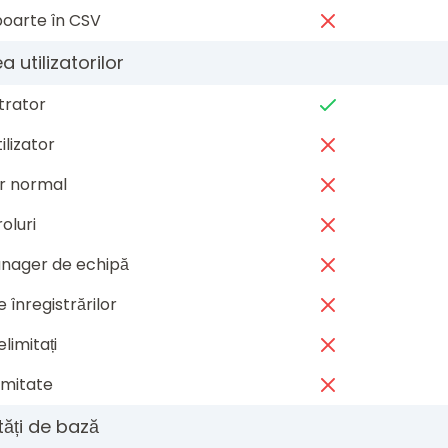
poarte în CSV
 utilizatorilor
trator
ilizator
or normal
oluri
anager de echipă
 înregistrărilor
elimitați
imitate
tăți de bază