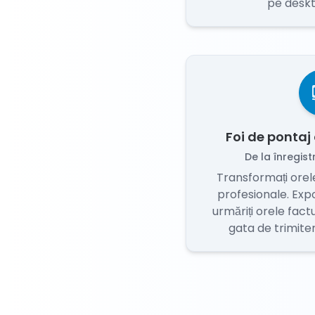
pe deskt
Foi de pontaj
De la înregist
Transformați orele
profesionale. Expo
urmăriți orele factu
gata de trimiter