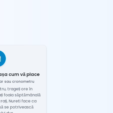
 așa cum vă place
dar sau cronometru
ru, trageți ore în
ți foaia săptămânală
rați, Nureti face ca
să se potrivească