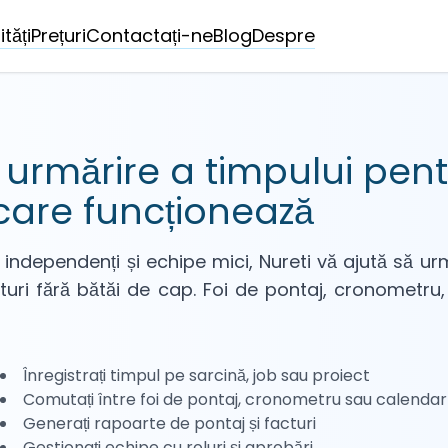
tăți
Prețuri
Contactați-ne
Blog
Despre
 urmărire a timpului pen
care funcționează
independenți și echipe mici, Nureti vă ajută să urmă
facturi fără bătăi de cap. Foi de pontaj, cronometru
Înregistrați timpul pe sarcină, job sau proiect
Comutați între foi de pontaj, cronometru sau calendar
Generați rapoarte de pontaj și facturi
Gestionați echipe cu roluri și aprobări