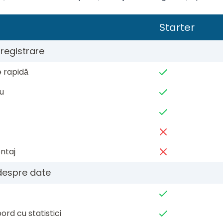
Starter
nregistrare
e rapidă
u
ntaj
 despre date
ord cu statistici