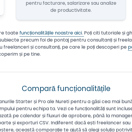
pentru facturare, salarizare sau analize
de productivitate.
pre toate
funcționalitățile noastre aici.
Poți citi tutoriale și
ubiecte precum foi de pontaj pentru consultanți și freelanc
 freelanceri și consultanți, pe care le poți descoperi pe
p
coperim și pe tine.
Compară funcționalitățile
urile Starter și Pro ale Nureti pentru a găsi cea mai bună
mpului pentru echipa ta. Vezi ce funcționalități sunt inclus
azată pe calendar și fluxuri de aprobare, până la manag
oarte și exporturi CSV. Indiferent dacă ești freelancer sau
ștere, această comparație te ajută să alegi soluția potrivit