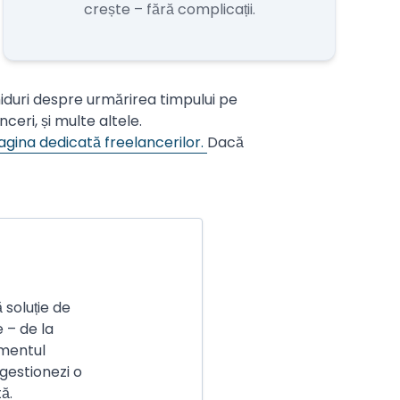
crește – fără complicații.
 ghiduri despre urmărirea timpului pe
eri, și multe altele.
agina dedicată freelancerilor.
Dacă
 soluție de
e – de la
ementul
 gestionezi o
ă.