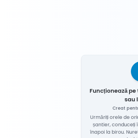
Funcționează pe 
sau 
Creat pent
Urmăriți orele de ori
șantier, conduceți î
înapoi la birou. Nur