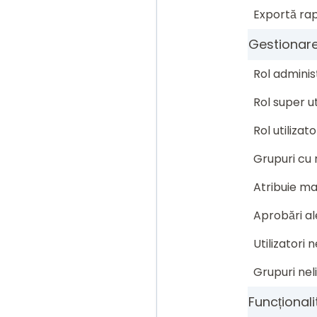
Exportă ra
Gestionarea
Rol adminis
Rol super ut
Rol utilizat
Grupuri cu r
Atribuie m
Aprobări ale
Utilizatori n
Grupuri nel
Funcționali