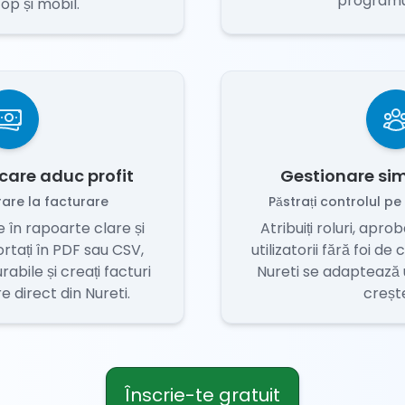
programul
op și mobil.
 care aduc profit
Gestionare sim
rare la facturare
Păstrați controlul pe
 în rapoarte clare și
Atribuiți roluri, aprob
rtați în PDF sau CSV,
utilizatorii fără foi de
rabile și creați facturi
Nureti se adaptează u
e direct din Nureti.
creșt
Înscrie-te gratuit