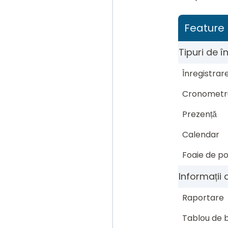
Feature
Tipuri de î
Înregistrar
Cronometr
Prezență
Calendar
Foaie de po
Informații
Raportare
Tablou de b