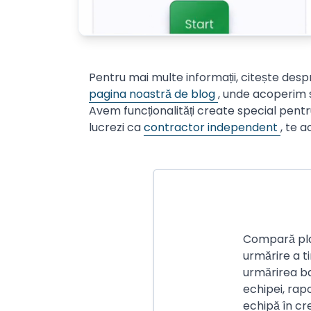
Pentru mai multe informații, citește des
pagina noastră de blog
, unde acoperim s
Avem funcționalități create special pentru
lucrezi ca
contractor independent
, te a
Compară plan
urmărire a ti
urmărirea b
echipei, rap
echipă în cre