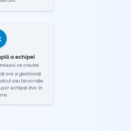
ui dvs.
plă a echipei
 măsură ce creșteți
ați ore și gestionați
 calcul sau birocrație.
șor echipei dvs. în
ere.