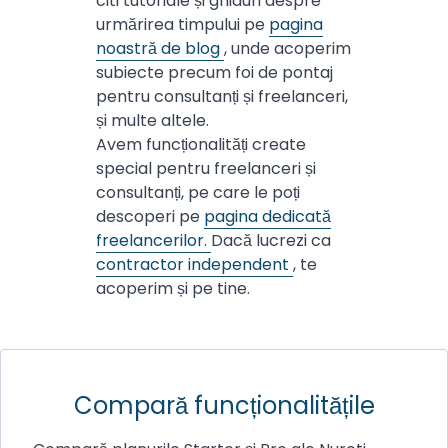
citi tutoriale și ghiduri despre
urmărirea timpului pe
pagina
noastră de blog
, unde acoperim
subiecte precum foi de pontaj
pentru consultanți și freelanceri,
și multe altele.
Avem funcționalități create
special pentru freelanceri și
consultanți, pe care le poți
descoperi pe
pagina dedicată
freelancerilor.
Dacă lucrezi ca
contractor independent
, te
acoperim și pe tine.
Compară funcționalitățile