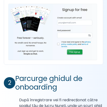
Parcurge ghidul de
2
onboarding
După înregistrare vei fi redirecționat către
spațiul tău de lucru Nureti, unde un scurt ghid