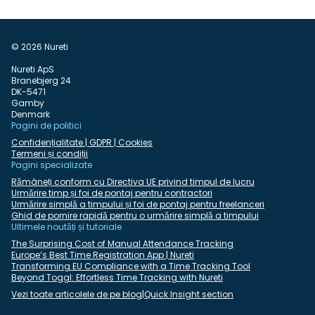
© 2026 Nureti
Nureti ApS
Branebjerg 24
DK-5471
Gamby
Denmark
Pagini de politici
Confidențialitate | GDPR | Cookies
Termeni și condiții
Pagini specializate
Rămâneți conform cu Directiva UE privind timpul de lucru
Urmărire timp și foi de pontaj pentru contractori
Urmărire simplă a timpului și foi de pontaj pentru freelanceri
Ghid de pornire rapidă pentru o urmărire simplă a timpului
Ultimele noutăți și tutoriale
The Surprising Cost of Manual Attendance Tracking
Europe’s Best Time Registration App | Nureti
Transforming EU Compliance with a Time Tracking Tool
Beyond Toggl: Effortless Time Tracking with Nureti
Vezi toate articolele de pe blog
|
Quick Insight section